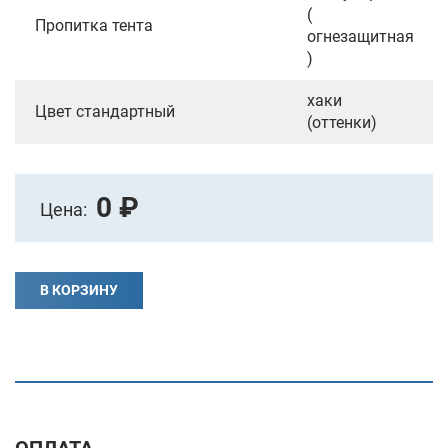
(
Пропитка тента
огнезащитная
)
хаки
Цвет стандартный
(оттенки)
0 ₽
Цена:
В КОРЗИНУ
ОПЛАТА