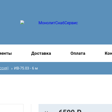
иенты
Доставка
Оплата
Ко
ссия)
ИВ-75.03 - 6 м
»